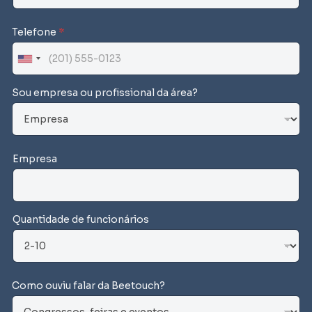
Telefone
*
U
n
Sou empresa ou profissional da área?
i
t
e
d
Empresa
S
t
a
t
Quantidade de funcionários
e
s
+
1
Como ouviu falar da Beetouch?