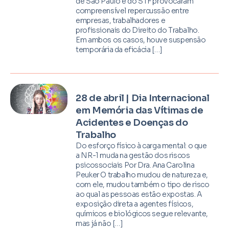
de São Paulo e do STF provocaram
compreensível repercussão entre
empresas, trabalhadores e
profissionais do Direito do Trabalho.
Em ambos os casos, houve suspensão
temporária da eficácia […]
28 de abril | Dia Internacional
em Memória das Vítimas de
Acidentes e Doenças do
Trabalho
Do esforço físico à carga mental: o que
a NR-1 muda na gestão dos riscos
psicossociais Por Dra. Ana Carolina
Peuker O trabalho mudou de natureza e,
com ele, mudou também o tipo de risco
ao qual as pessoas estão expostas. A
exposição direta a agentes físicos,
químicos e biológicos segue relevante,
mas já não […]