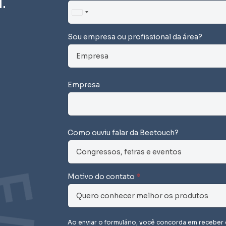
.
U
n
Sou empresa ou profissional da área?
i
t
e
d
Empresa
S
t
a
t
Como ouviu falar da Beetouch?
e
s
+
1
Motivo do contato
*
Ao enviar o formulário, você concorda em recebe