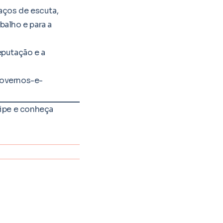
aços de escuta,
balho e para a
eputação e a
overnos-e-
uipe e conheça