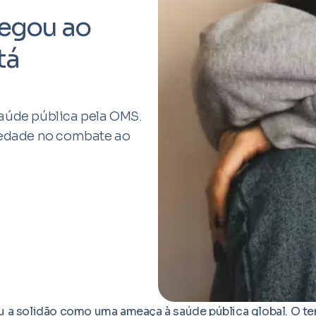
hegou ao
tá
aúde pública pela OMS.
iedade no combate ao
 a solidão como uma ameaça à saúde pública global. O t