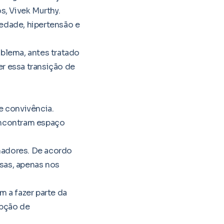
s, Vivek Murthy.
edade, hipertensão e
oblema, antes tratado
r essa transição de
e convivência.
encontram espaço
hadores. De acordo
sas, apenas nos
m a fazer parte da
epção de