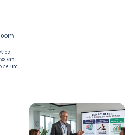
a com
tica,
vas em
o de um