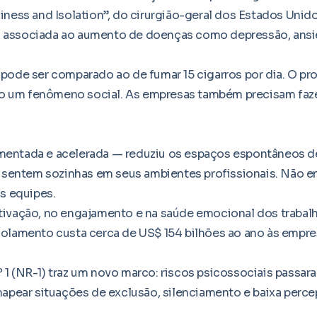
iness and Isolation”, do cirurgião-geral dos Estados Unido
á associada ao aumento de doenças como depressão, ansi
 pode ser comparado ao de fumar 15 cigarros por dia. O pr
o um fenômeno social. As empresas também precisam faze
gmentada e acelerada — reduziu os espaços espontâneos d
 sentem sozinhas em seus ambientes profissionais. Não 
as equipes.
otivação, no engajamento e na saúde emocional dos trabal
solamento custa cerca de US$ 154 bilhões ao ano às empre
1 (NR-1) traz um novo marco: riscos psicossociais passara
 mapear situações de exclusão, silenciamento e baixa perc