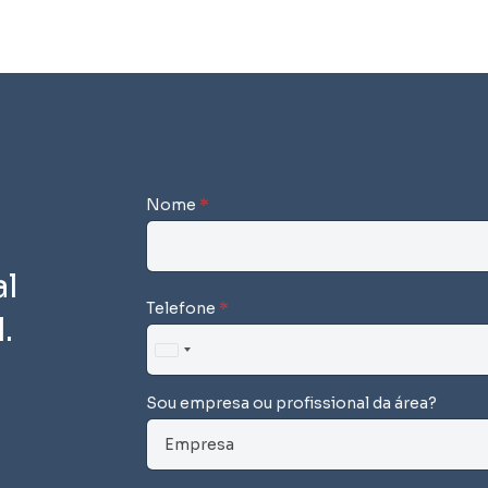
Nome
*
l
Telefone
*
.
U
n
Sou empresa ou profissional da área?
i
t
e
d