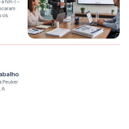
 a NR-1 –
vocaram
s os
rabalho
a Peuker
. A