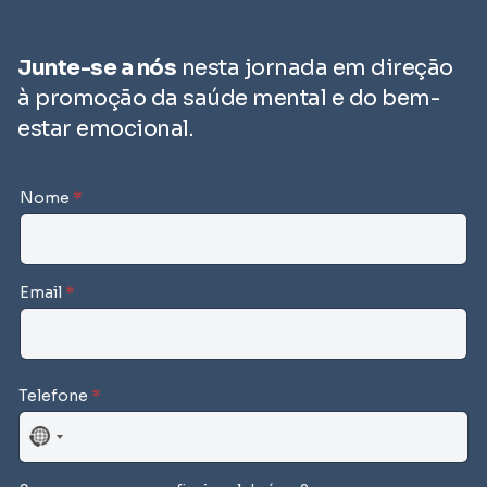
Junte-se a nós
nesta jornada em direção
à promoção da saúde mental e do bem-
estar emocional.
Nome
*
Email
*
Telefone
*
N
o