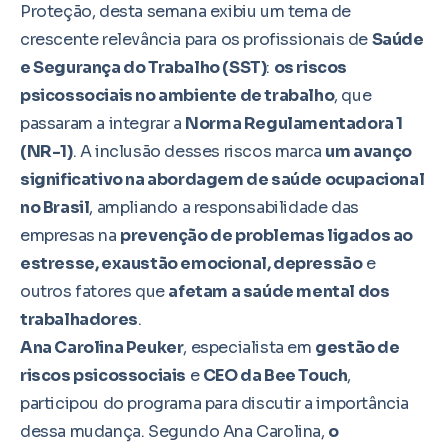
Proteção, desta semana exibiu um tema de
crescente relevância para os profissionais de
Saúde
e Segurança do Trabalho (SST)
:
os riscos
psicossociais no ambiente de trabalho
, que
passaram a integrar a
Norma Regulamentadora 1
(NR-1)
. A inclusão desses riscos marca
um avanço
significativo na abordagem de saúde ocupacional
no Brasil
, ampliando a responsabilidade das
empresas na
prevenção de problemas ligados ao
estresse, exaustão emocional, depressão
e
outros fatores que
afetam a saúde mental dos
trabalhadores
.
Ana Carolina Peuker
, especialista em
gestão de
riscos psicossociais
e
CEO da Bee Touch
,
participou do programa para discutir a importância
dessa mudança. Segundo Ana Carolina,
o