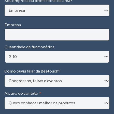
c
Sou empresa ou profissional da área?
o
u
n
Empresa
t
r
y
s
Quantidade de funcionários
e
l
e
c
Como ouviu falar da Beetouch?
t
e
d
Motivo do contato
*